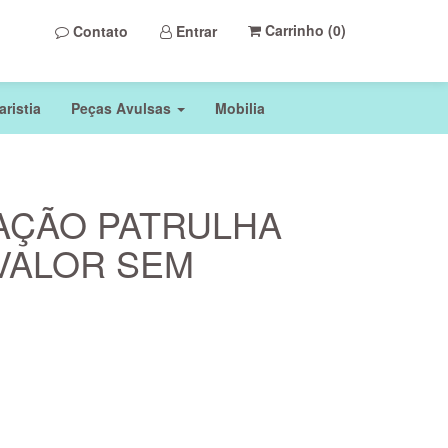
Carrinho (
0
)
Contato
Entrar
ristia
Peças Avulsas
Mobilia
AÇÃO PATRULHA
(VALOR SEM
)