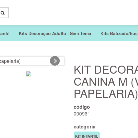
antil
Kits Decoração Adulto | Sem Tema
Kits Batizado/Euca
KIT DECOR
CANINA M 
PAPELARIA
código
000961
categoria
KIT INFANTIL