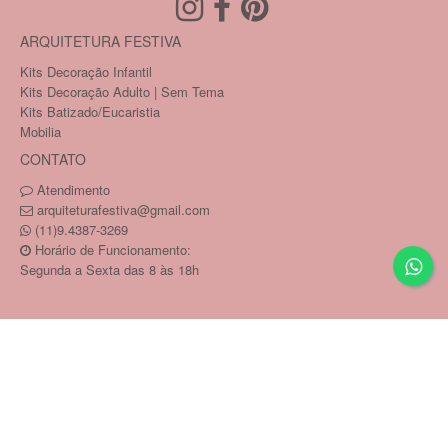
ARQUITETURA FESTIVA
Kits Decoração Infantil
Kits Decoração Adulto | Sem Tema
Kits Batizado/Eucaristia
Mobilia
CONTATO
Atendimento
arquiteturafestiva@gmail.com
(11)9.4387-3269
Horário de Funcionamento:
Segunda a Sexta das 8 às 18h
Copyright © PAULA MATARA SAMPAIO 26450821817 /
CNPJ: 264.508.218-17
Tecnologia ©
Estoque NOW
.