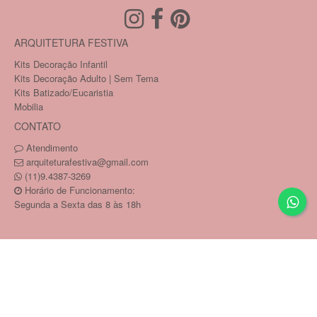
ARQUITETURA FESTIVA
Kits Decoração Infantil
Kits Decoração Adulto | Sem Tema
Kits Batizado/Eucaristia
Mobilia
CONTATO
Atendimento
arquiteturafestiva@gmail.com
(11)9.4387-3269
Horário de Funcionamento:
Segunda a Sexta das 8 às 18h
Copyright © PAULA MATARA SAMPAIO 26450821817 /
CNPJ: 264.508.218-17
Tecnologia ©
Estoque NOW
.