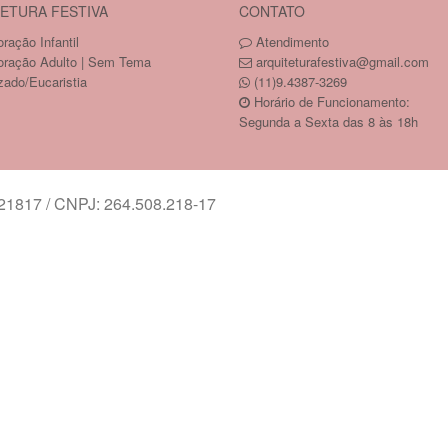
ETURA FESTIVA
CONTATO
ração Infantil
Atendimento
oração Adulto | Sem Tema
arquiteturafestiva@gmail.com
zado/Eucaristia
(11)9.4387-3269
Horário de Funcionamento:
Segunda a Sexta das 8 às 18h
817 / CNPJ: 264.508.218-17