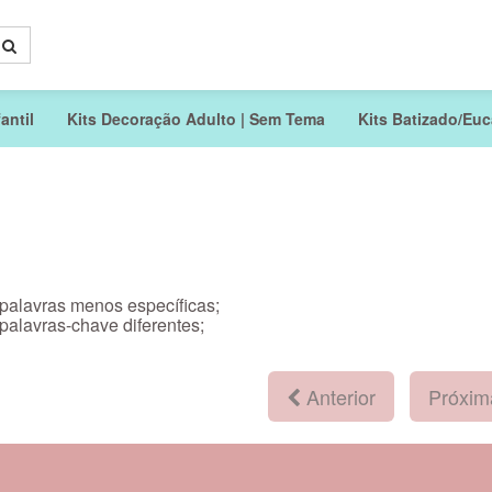
antil
Kits Decoração Adulto | Sem Tema
Kits Batizado/Euca
 palavras menos específicas;
 palavras-chave diferentes;
Anterior
Próxi