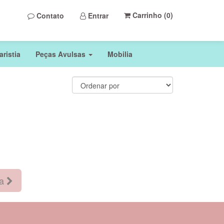
Carrinho (
0
)
Contato
Entrar
ristia
Peças Avulsas
Mobilia
ma