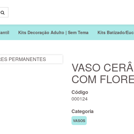
antil
Kits Decoração Adulto | Sem Tema
Kits Batizado/Euca
VASO CERÂ
COM FLOR
Código
000124
Categoria
VASOS