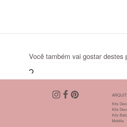
Você também vai gostar destes 
ARQUIT
Kits Deco
Kits Dec
Kits Bati
Mobilia