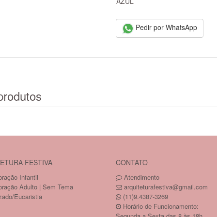
AZUL
Pedir por WhatsApp
produtos
ETURA FESTIVA
CONTATO
ração Infantil
Atendimento
oração Adulto | Sem Tema
arquiteturafestiva@gmail.com
zado/Eucaristia
(11)9.4387-3269
Horário de Funcionamento:
Segunda a Sexta das 8 às 18h