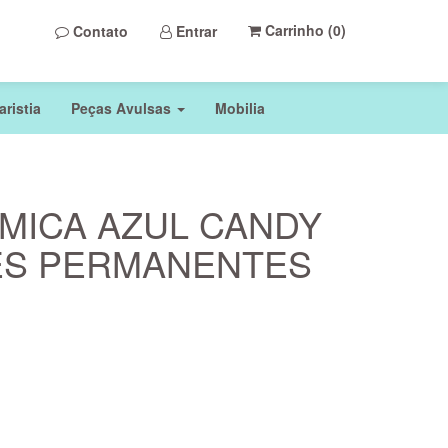
Carrinho (
0
)
Contato
Entrar
ristia
Peças Avulsas
Mobilia
MICA AZUL CANDY
ES PERMANENTES